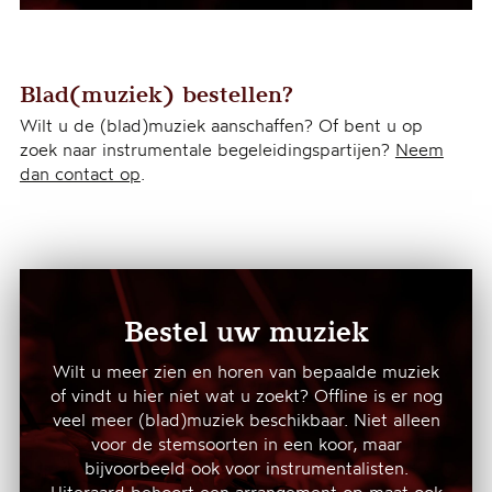
Blad(muziek) bestellen?
Wilt u de (blad)muziek aanschaffen? Of bent u op
zoek naar instrumentale begeleidingspartijen?
Neem
dan contact op
.
Bestel uw muziek
Wilt u meer zien en horen van bepaalde muziek
of vindt u hier niet wat u zoekt? Offline is er nog
veel meer (blad)muziek beschikbaar. Niet alleen
voor de stemsoorten in een koor, maar
bijvoorbeeld ook voor instrumentalisten.